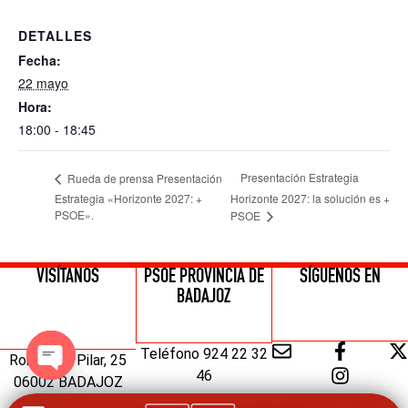
DETALLES
Fecha:
22 mayo
Hora:
18:00 - 18:45
Presentación Estrategia
Rueda de prensa Presentación
Estrategia «Horizonte 2027: +
Horizonte 2027: la solución es +
PSOE».
PSOE
VISÍTANOS
PSOE PROVINCIA DE
SÍGUENOS EN
BADAJOZ
Teléfono 924 22 32
Ronda del Pilar, 25
46
06002 BADAJOZ
Open chaty
© 2024 Signum