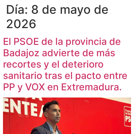
Día:
8 de mayo de
2026
El PSOE de la provincia de
Badajoz advierte de más
recortes y el deterioro
sanitario tras el pacto entre
PP y VOX en Extremadura.