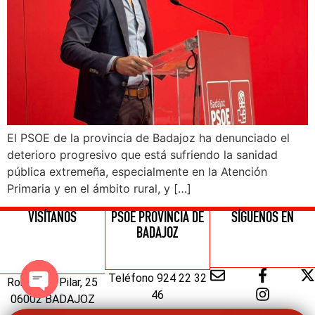
El PSOE de la provincia de Badajoz ha denunciado el
deterioro progresivo que está sufriendo la sanidad
pública extremeña, especialmente en la Atención
Primaria y en el ámbito rural, y […]
VISÍTANOS
PSOE PROVINCIA DE
SÍGUENOS EN
BADAJOZ
Teléfono 924 22 32
Ronda del Pilar, 25
46
06002 BADAJOZ
Open chaty
© 2024 Signum