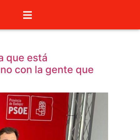
a que está
no con la gente que