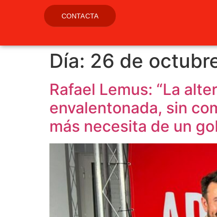
CONTACTA
Día:
26 de octubr
Rafael Lemus: “La alte
envalentonada, sin co
más necesita de un gob