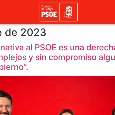
e de 2023
rnativa al PSOE es una derech
mplejos y sin compromiso algu
ierno”.